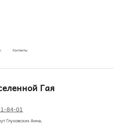
ы
Контакты
селенной Гая
01-84-01
ут Глуховских Анна,