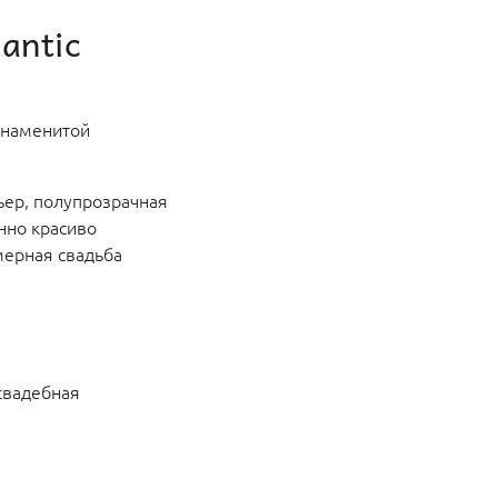
antic
 знаменитой
ьер, полупрозрачная
нно красиво
мерная свадьба
свадебная