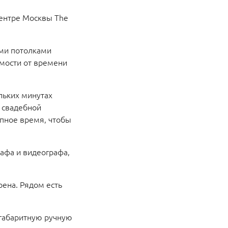
центре Москвы The
ими потолками
имости от времени
льких минутах
й свадебной
упное время, чтобы
афа и видеографа,
ена. Рядом есть
огабаритную ручную