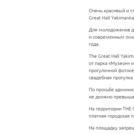
Очень красивый и с
Great Hall Yakimank
Для молодоженов до
и современным осна
года.
The Great Hall Yak
от парка «Музеон» 
прогулочной фотосе
свадебная прогулка 
По просьбе админис
не должно превышат
На территории THE 
платная городская п
На площадку запрещ