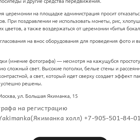
елосипеды и другие средства передвижения.
я церемонии на площадке администрация просит отказатьс
ов. При поздравлении не использовать монеты, рис, хлопуш
их цветов, а также воздержаться от церемонии «битья бока
гласования на внос оборудования для проведения фото и в
ки (мнение фотографа) — несмотря на кажущубся простоту
но сложный свет. Высокие потолки, белые стены и рассеян
контрастной, а свет, который идет сверху создает эффект па
 успешно решены.
Москва, ул. Большая Якиманка, 15
графа на регистрацию
 Yakimanka(Якиманка холл) +7-905-501-84-0