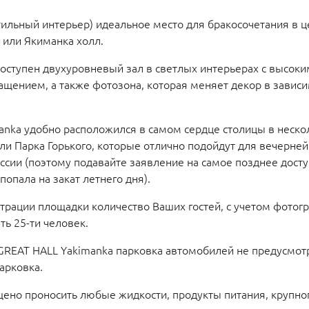
тильный интерьер) идеальное место для бракосочетания в 
a или Якиманка холл.
ступен двухуровневый зал в светлых интерьерах с высок
щением, а также фотозона, которая меняет декор в завис
imanka удобно расположился в самом сердце столицы в неско
или Парка Горького, которые отлично подойдут для вечерне
ссии (поэтому подавайте заявление на самое позднее дост
попала на закат летнего дня).
трации площадки количество Ваших гостей, с учетом фотогр
ь 25-ти человек.
GREAT HALL Yakimanka парковка автомобилей не предусмотр
арковка.
ено проносить любые жидкости, продукты питания, крупн