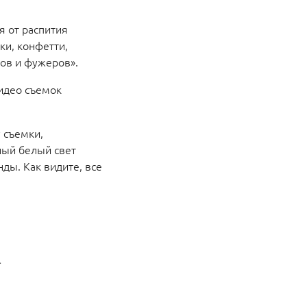
я от распития
ки, конфетти,
лов и фужеров».
идео съемок
 съемки,
ный белый свет
нды. Как видите, все
1