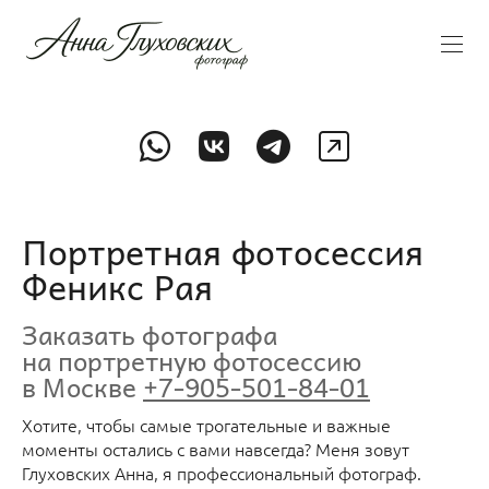
Портретная фотосессия
Феникс Рая
Заказать фотографа
на портретную фотосессию
в Москве
+7-905-501-84-01
Хотите, чтобы самые трогательные и важные
моменты остались с вами навсегда? Меня зовут
Глуховских Анна, я профессиональный фотограф.