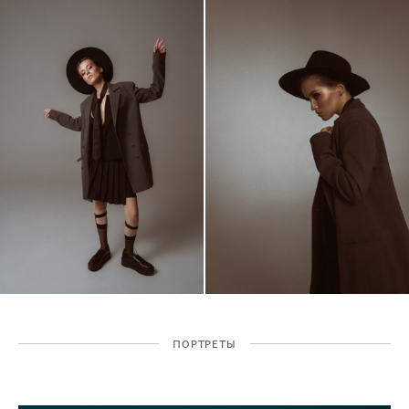
ПОРТРЕТЫ