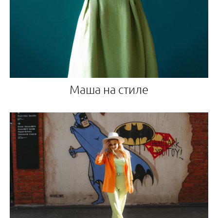
Маша на стиле