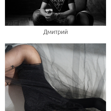
Дмитрий