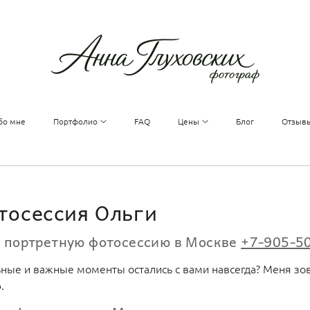
бо мне
Портфолио
FAQ
Цены
Блог
Отзыв
тосессия Ольги
а портретную фотосессию в Москве
+7-905-5
ьные и важные моменты остались с вами навсегда? Меня зов
ф.