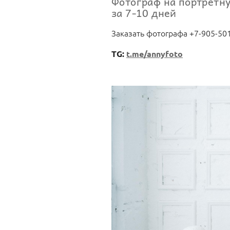
Фотограф на портретну
за 7-10 дней
Заказать фотографа +7-905-50
TG:
t.me/annyfoto