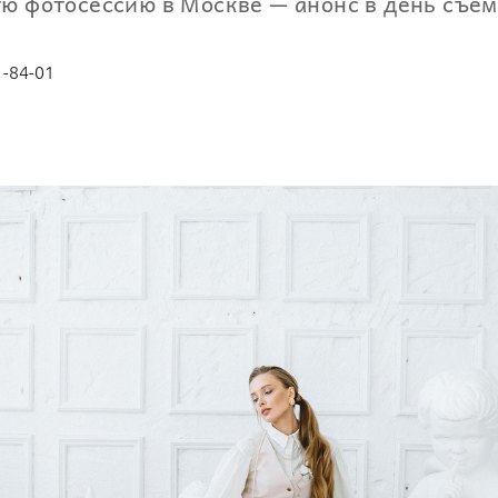
ю фотосессию в Москве — анонс в день съе
1-84-01