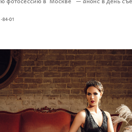
ую фотосессию в Москве — анонс в день съ
1-84-01