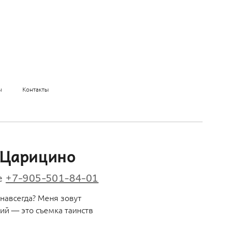
ы
Контакты
в Царицино
ве
+7-905-501-84-01
навсегда? Меня зовут
ий — это съемка таинств