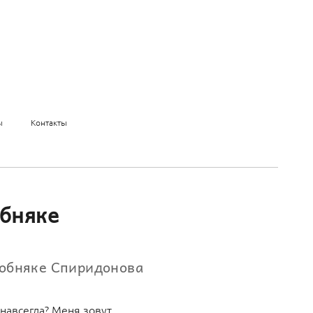
ы
Контакты
обняке
собняке Спиридонова
навсегда? Меня зовут