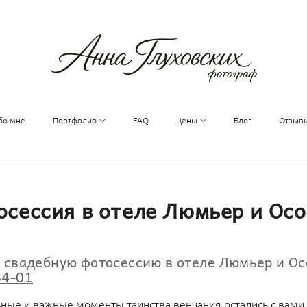
бо мне
Портфолио
FAQ
Цены
Блог
Отзыв
осессия в отеле Люмьер и Ос
а свадебную фотосессию в отеле Люмьер и О
84-01
ьные и важные моменты таинства венчания остались с вами 