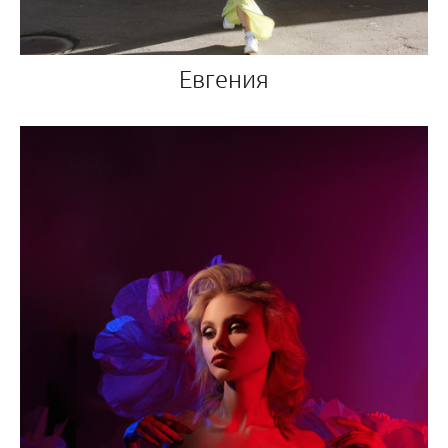
Евгения