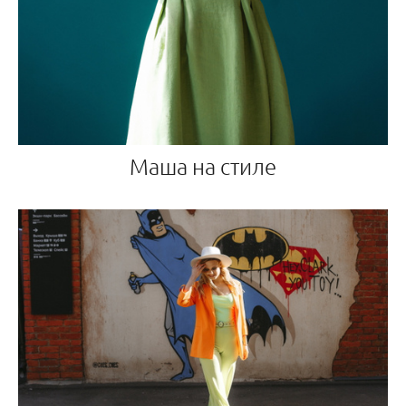
Маша на стиле