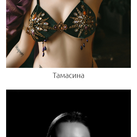
Тамасина