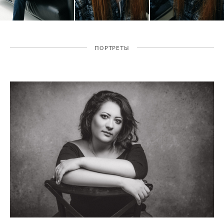
ПОРТРЕТЫ