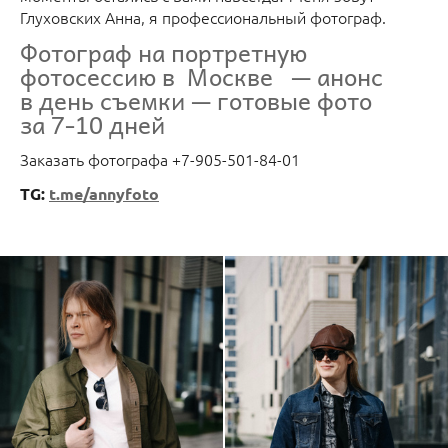
Глуховских Анна, я профессиональный фотограф.
Фотограф на портретную
фотосессию в Москве — анонс
в день съемки — готовые фото
за 7-10 дней
Заказать фотографа +7-905-501-84-01
TG:
t.me/annyfoto