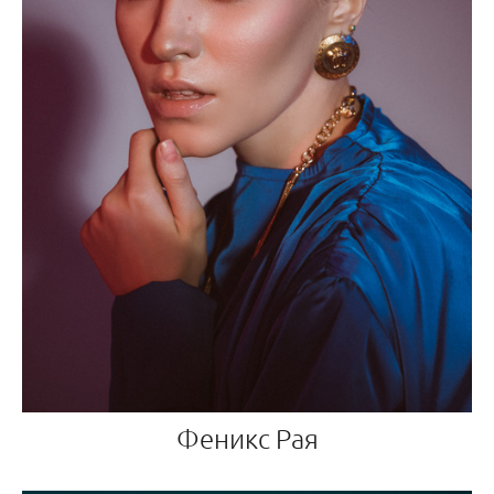
Феникс Рая